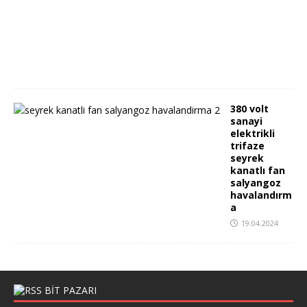
4
.
2
0
2
4
380 volt
sanayi
elektrikli
trifaze
seyrek
kanatlı fan
salyangoz
havalandırm
a
19.04.2024
BIT PAZARI