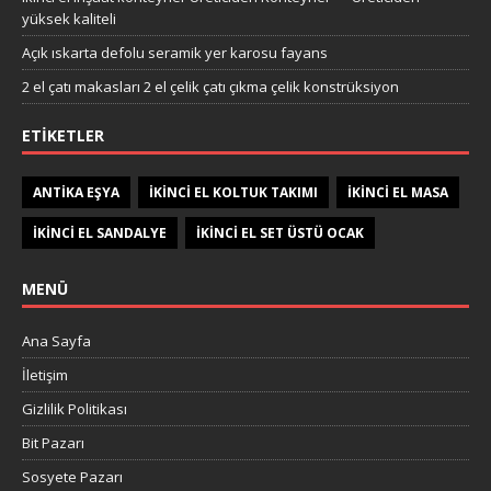
yüksek kaliteli
Açık ıskarta defolu seramik yer karosu fayans
2 el çatı makasları 2 el çelik çatı çıkma çelik konstrüksiyon
ETIKETLER
ANTIKA EŞYA
IKINCI EL KOLTUK TAKIMI
IKINCI EL MASA
IKINCI EL SANDALYE
IKINCI EL SET ÜSTÜ OCAK
MENÜ
Ana Sayfa
İletişim
Gizlilik Politikası
Bit Pazarı
Sosyete Pazarı