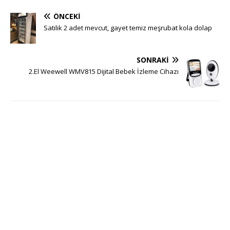
ÖNCEKI
Satılık 2 adet mevcut, gayet temiz meşrubat kola dolap
SONRAKI
2.El Weewell WMV815 Dijital Bebek İzleme Cihazı