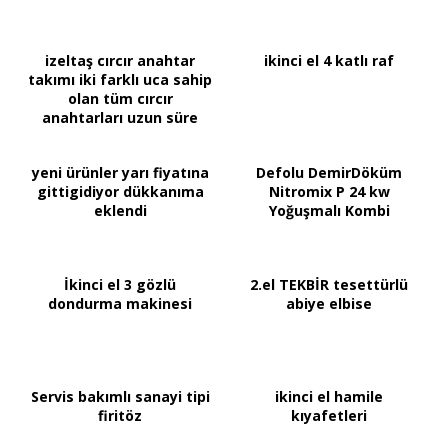
izeltaş cırcır anahtar
ikinci el 4 katlı raf
takımı iki farklı uca sahip
olan tüm cırcır
anahtarları uzun süre
yeni ürünler yarı fiyatına
Defolu DemirDöküm
gittigidiyor dükkanıma
Nitromix P 24 kw
eklendi
Yoğuşmalı Kombi
İkinci el 3 gözlü
2.el TEKBİR tesettürlü
dondurma makinesi
abiye elbise
Servis bakımlı sanayi tipi
ikinci el hamile
firitöz
kıyafetleri