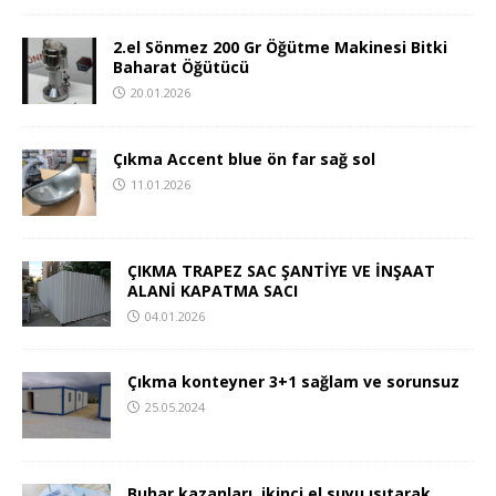
2.el Sönmez 200 Gr Öğütme Makinesi Bitki
Baharat Öğütücü
20.01.2026
Çıkma Accent blue ön far sağ sol
11.01.2026
ÇIKMA TRAPEZ SAC ŞANTİYE VE İNŞAAT
ALANİ KAPATMA SACI
04.01.2026
Çıkma konteyner 3+1 sağlam ve sorunsuz
25.05.2024
Buhar kazanları, ikinci el suyu ısıtarak