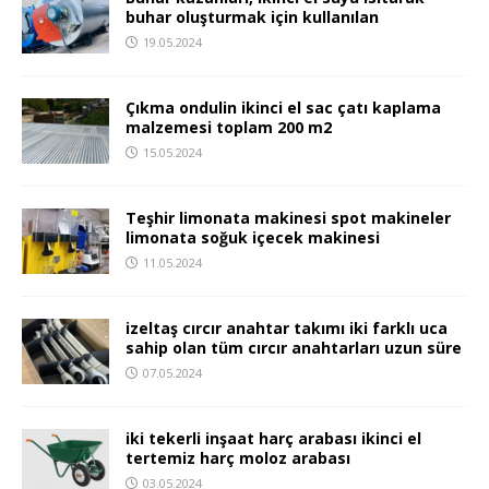
buhar oluşturmak için kullanılan
19.05.2024
Çıkma ondulin ikinci el sac çatı kaplama
malzemesi toplam 200 m2
15.05.2024
Teşhir limonata makinesi spot makineler
limonata soğuk içecek makinesi
11.05.2024
izeltaş cırcır anahtar takımı iki farklı uca
sahip olan tüm cırcır anahtarları uzun süre
07.05.2024
iki tekerli inşaat harç arabası ikinci el
tertemiz harç moloz arabası
03.05.2024