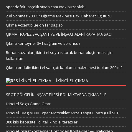
spot defolu arçelik siyah cam inox buzdolabı
2.el Sönmez 200 Gr Öğütme Makinesi Bitki Baharat Öğütücü
Çıkma Accent blue ön far sağ sol
ÇIKMA TRAPEZ SAC ŞANTİYE VE İNŞAAT ALANİ KAPATMA SACI
Çıkma konteyner 3+1 sağlam ve sorunsuz
Buhar kazanları, ikinci el suyu ısıtarak buhar oluşturmak için
kullanılan
Çıkma ondulin ikinci el sac çatı kaplama malzemesi toplam 200 m2
IKINCI EL ÇIKMA – IKINCI EL ÇIKMA
SPOT GÖLGELİK İNŞAAT FİLESİ BOL MİKTARDA ÇIKMA FİLE
ikinci el Sega Game Gear
ikinci el JDiag M300 Exper Motosiklet Arıza Tespit Cihazı (Full SET)
300 kilo kapasiteli dijital ikinci el teraziler
ikinci el inşaat konteyner Üreticiden Konteyner — Üreticiden