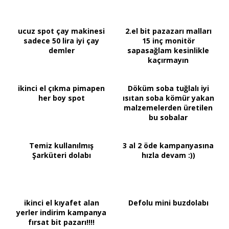
ucuz spot çay makinesi
2.el bit pazazarı malları
sadece 50 lira iyi çay
15 inç monitör
demler
sapasağlam kesinlikle
kaçırmayın
ikinci el çıkma pimapen
Döküm soba tuğlalı iyi
her boy spot
ısıtan soba kömür yakan
malzemelerden üretilen
bu sobalar
Temiz kullanılmış
3 al 2 öde kampanyasına
Şarküteri dolabı
hızla devam :))
ikinci el kıyafet alan
Defolu mini buzdolabı
yerler indirim kampanya
fırsat bit pazarı!!!!