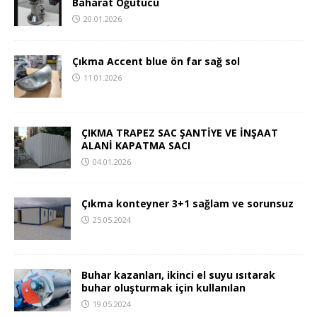
Baharat Öğütücü
20.01.2026
Çıkma Accent blue ön far sağ sol
11.01.2026
ÇIKMA TRAPEZ SAC ŞANTİYE VE İNŞAAT
ALANİ KAPATMA SACI
04.01.2026
Çıkma konteyner 3+1 sağlam ve sorunsuz
25.05.2024
Buhar kazanları, ikinci el suyu ısıtarak
buhar oluşturmak için kullanılan
19.05.2024