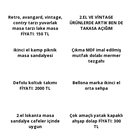
Retro, avangard, vintage,
2.EL VE VİNTAGE
contry tarzı yuvarlak
ÜRÜNLERDE ARTIK BEN DE
masa tarzı lake masa
TAKASA AÇIĞIM
FİYATI: 150 TL
ikinci el kamp piknik
Çıkma MDF imal edilmiş
masa sandalyesi
mutfak dolabı mermer
tezgahı
Defolu koltuk takımı
Bellona marka ikinci el
FİYATI: 2000 TL
orta sehpa
2.el lokanta masa
Çok amaçlı yatak kapaklı
sandalye cafeler içinde
ahşap dolap FİYATI: 300
uygun
TL