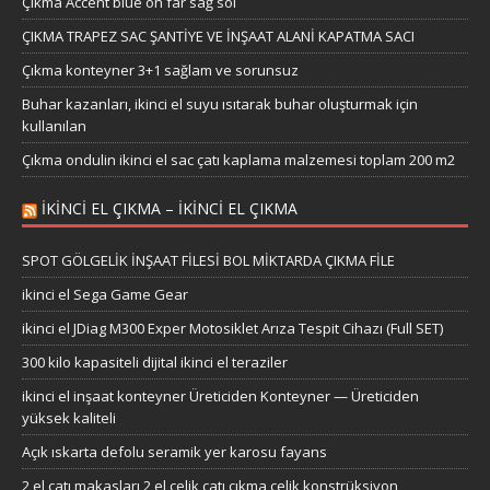
Çıkma Accent blue ön far sağ sol
ÇIKMA TRAPEZ SAC ŞANTİYE VE İNŞAAT ALANİ KAPATMA SACI
Çıkma konteyner 3+1 sağlam ve sorunsuz
Buhar kazanları, ikinci el suyu ısıtarak buhar oluşturmak için
kullanılan
Çıkma ondulin ikinci el sac çatı kaplama malzemesi toplam 200 m2
IKINCI EL ÇIKMA – IKINCI EL ÇIKMA
SPOT GÖLGELİK İNŞAAT FİLESİ BOL MİKTARDA ÇIKMA FİLE
ikinci el Sega Game Gear
ikinci el JDiag M300 Exper Motosiklet Arıza Tespit Cihazı (Full SET)
300 kilo kapasiteli dijital ikinci el teraziler
ikinci el inşaat konteyner Üreticiden Konteyner — Üreticiden
yüksek kaliteli
Açık ıskarta defolu seramik yer karosu fayans
2 el çatı makasları 2 el çelik çatı çıkma çelik konstrüksiyon