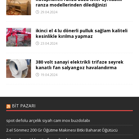
ranza modellerinden dilediğinizi
29.04.2024
ikinci el 4 lu dönerli pulluk sağlam kaliteli
kesinlikle kırılma yapmaz
23.04.2024
380 volt sanayi elektrikli trifaze seyrek
kanatlı fan salyangoz havalandırma
19.04.2024
BIT PAZARI
spot defolu arçelik siyah cam inox buzdolabı
2.el Sönmez 200 Gr Öğütme Makinesi Bitki Baharat Öğütücü