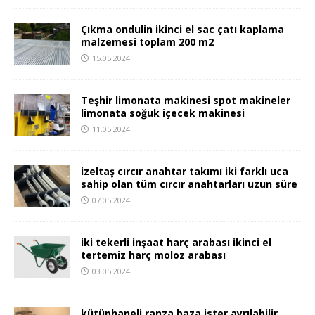
Çıkma ondulin ikinci el sac çatı kaplama
malzemesi toplam 200 m2
15.05.2024
Teşhir limonata makinesi spot makineler
limonata soğuk içecek makinesi
11.05.2024
izeltaş cırcır anahtar takımı iki farklı uca
sahip olan tüm cırcır anahtarları uzun süre
07.05.2024
iki tekerli inşaat harç arabası ikinci el
tertemiz harç moloz arabası
03.05.2024
kütüphaneli ranza baza ister ayrılabilir