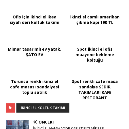
Ofis için ikinci el ikea
ikinci el camlı amerikan
siyah deri koltuk takımı
çıkma kapı 190 TL
Mimar tasarımlı ev yatak,
Spot ikinci el ofis
ŞATO EV
muayene bekleme
koltuğu
Turuncu renkli ikinci el
Spot renkli cafe masa
cafe masası sandalyesi
sandalye SEDİR
toplu satılık
TAKIMLARI KAFE
RESTORANT
IKINCI EL KOLTUK TAKIMI
ÖNCEKI
İKİNCİ EL HAMMADDE KARIŞTIRICI MİKSER