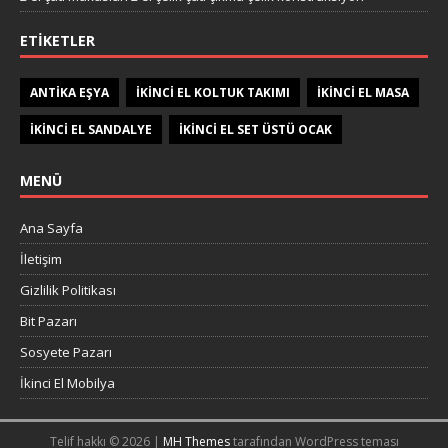
ETIKETLER
ANTIKA EŞYA
IKINCI EL KOLTUK TAKIMI
IKINCI EL MASA
IKINCI EL SANDALYE
IKINCI EL SET ÜSTÜ OCAK
MENÜ
Ana Sayfa
İletişim
Gizlilik Politikası
Bit Pazarı
Sosyete Pazarı
İkinci El Mobilya
Telif hakkı © 2026 |
MH Themes
tarafından WordPress teması