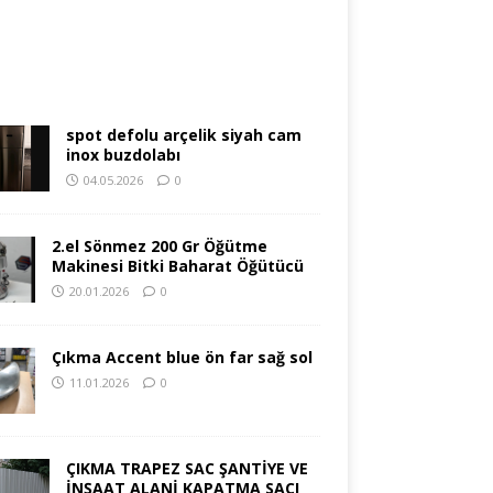
spot defolu arçelik siyah cam
inox buzdolabı
04.05.2026
0
2.el Sönmez 200 Gr Öğütme
Makinesi Bitki Baharat Öğütücü
20.01.2026
0
Çıkma Accent blue ön far sağ sol
11.01.2026
0
ÇIKMA TRAPEZ SAC ŞANTİYE VE
İNŞAAT ALANİ KAPATMA SACI