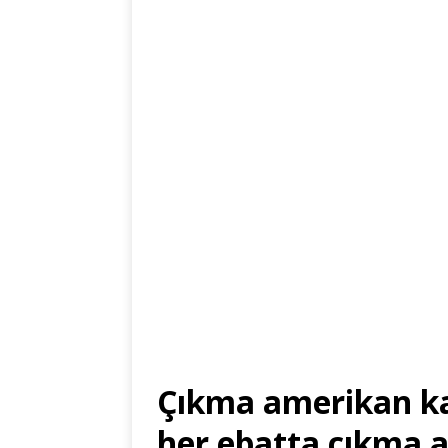
Çıkma amerikan ka
her ebatta çıkma 