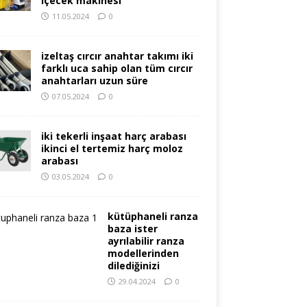
içecek makinesi
11.05.2024
0
izeltaş cırcır anahtar takımı iki
farklı uca sahip olan tüm cırcır
anahtarları uzun süre
07.05.2024
0
iki tekerli inşaat harç arabası
ikinci el tertemiz harç moloz
arabası
03.05.2024
0
kütüphaneli ranza
baza ister
ayrılabilir ranza
modellerinden
dilediğinizi
29.04.2024
0