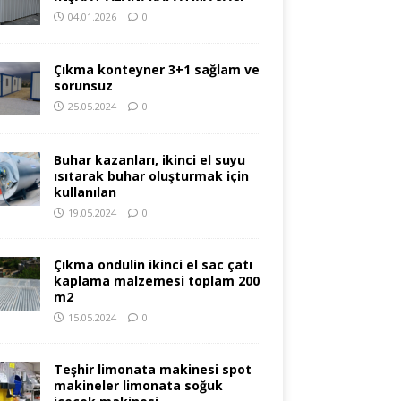
04.01.2026
0
Çıkma konteyner 3+1 sağlam ve
sorunsuz
25.05.2024
0
Buhar kazanları, ikinci el suyu
ısıtarak buhar oluşturmak için
kullanılan
19.05.2024
0
Çıkma ondulin ikinci el sac çatı
kaplama malzemesi toplam 200
m2
15.05.2024
0
Teşhir limonata makinesi spot
makineler limonata soğuk