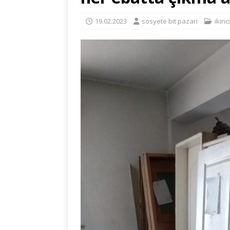
19.02.2023
sosyete bit pazari
ikinc