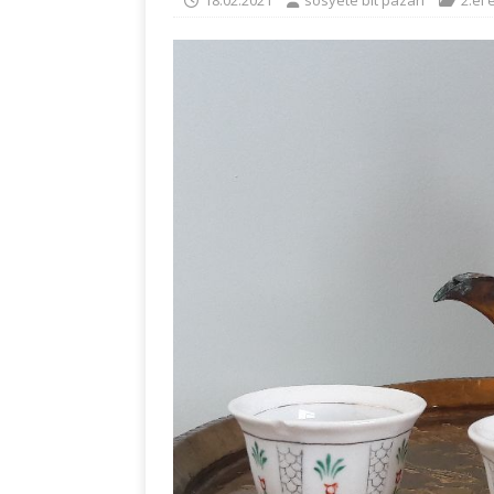
18.02.2021
sosyete bit pazari
2.el 