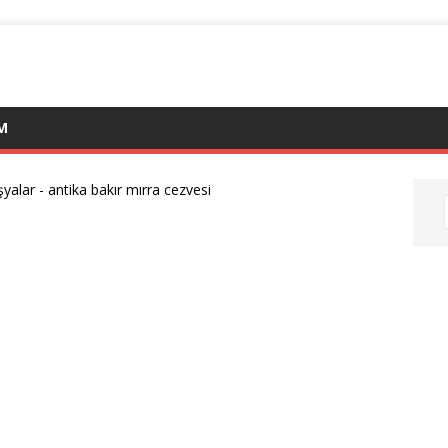
İM
şyalar
-
antika bakır mırra cezvesi