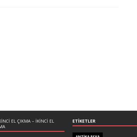
KINCI EL ÇIKMA – IKINCI EL
ETIKETLER
MA
ANTIKA EŞYA