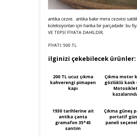
antika cezve. antika bakır mırra cezvesi satılı
koleksiyonları için harika bir parçadadır. b
VE TEPSİ FİYATA DAHİLDİR.
FİYATI: 500 TL
ilginizi çekebilecek ürünler:
200 TL ucuz çıkma
Çıkma motor k
kahverengi pimapen
gözlüklü kask
kapı
Motosikle
kazalarınd
1930 tarihlerine ait
Çıkma güneş p
antika çanta
portatif gü
gramafon 35*45
paneli seçenek
santim