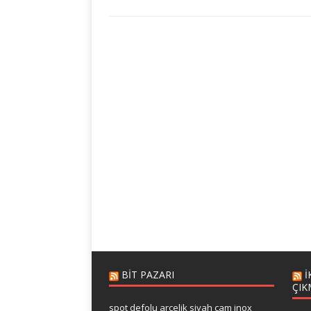
BIT PAZARI
I
ÇIK
spot defolu arçelik siyah cam inox