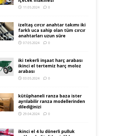
içecek makinesi
11.05.2024
0
izeltaş cırcır anahtar takımı iki
farklı uca sahip olan tüm cırcır
anahtarları uzun süre
07.05.2024
0
iki tekerli inşaat harç arabası
ikinci el tertemiz harç moloz
arabası
03.05.2024
0
kütüphaneli ranza baza ister
ayrılabilir ranza modellerinden
dilediğinizi
29.04.2024
0
ikinci el 4 lu dönerli pulluk