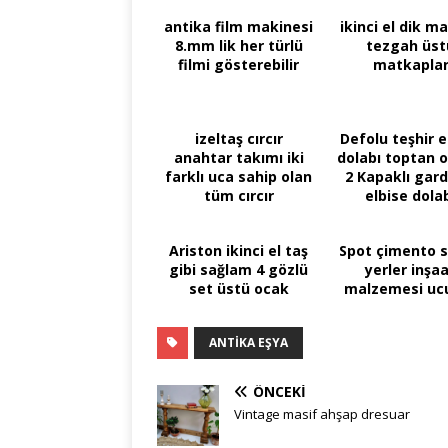
antika film makinesi
ikinci el dik m
8.mm lik her türlü
tezgah üst
filmi gösterebilir
matkapla
izeltaş cırcır
Defolu teşhir e
anahtar takımı iki
dolabı toptan o
farklı uca sahip olan
2 Kapaklı gard
tüm cırcır
elbise dola
anahtarları uzun
süre
Ariston ikinci el taş
Spot çimento 
gibi sağlam 4 gözlü
yerler inşa
set üstü ocak
malzemesi ucuz
ANTIKA EŞYA
ÖNCEKI
Vintage masif ahşap dresuar