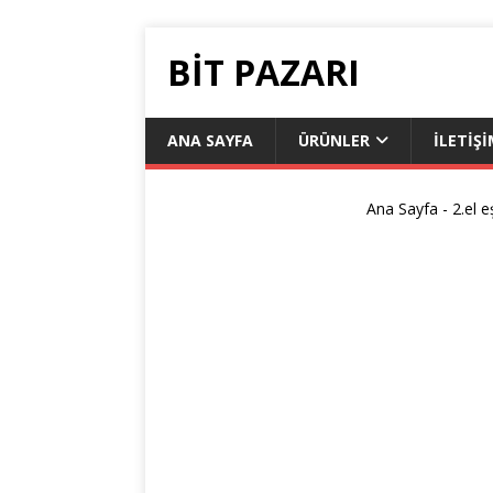
BIT PAZARI
ANA SAYFA
ÜRÜNLER
İLETİŞ
Ana Sayfa
-
2.el e