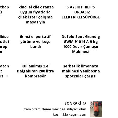
atkap
ikinci el çilek ranza
5 AYLIK PHILIPS
ü
uygun fiyatlarla
TORBASIZ
r
çilek ister çalışma
ELEKTRIKLI SÜPÜRGE
masasıyla
lbise
ikinci el portatif
Defolu Spot Grundig
utlet
yürüme ve koşu
GWM 91014 A 9 kg
ırop
bandı
1000 Devir Çamaşır
bı
Makinesi
satan
Kullanılmış 2.el
şerbetlik limonata
at
Dalgakıran 200 litre
makinesi yenibosna
!!!!
kompresör
spotçular çarşısı
SONRAKI
zemin temizleme makinesi ihtiyacı olan
kesinlikle kaçırmasın