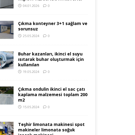
04.01.2026
0
Çıkma konteyner 3+1 sağlam ve
sorunsuz
25.05.2024
0
Buhar kazanları, ikinci el suyu
ısıtarak buhar oluşturmak için
kullanılan
19.05.2024
0
Çıkma ondulin ikinci el sac çatı
kaplama malzemesi toplam 200
m2
15.05.2024
0
Teşhir limonata makinesi spot
makineler limonata soğuk