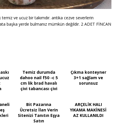
k temiz ve ucuz bir takımdır. antika cezve severlerin
u fiyata başka yerde bulmanız mümkün değildir. 2 ADET FİNCAN
askı
Temiz durumda
Çıkma konteyner
 ucuz
dahoo nail f50 -c 5
3+1 sağlam ve
t
cm lik brad havalı
sorunsuz
a
çivi tabancası çivi
çakma tabancası
aneli
Bit Pazarına
ARÇELİK HALI
neş
Ücretsiz İlan Verin
YIKAMA MAKİNESİ
leri
Sitenizi Tanıtın Eşya
AZ KULLANILDI
Satın