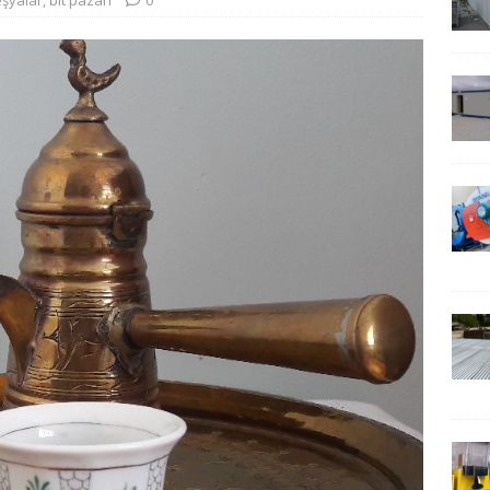
eşyalar
,
bit pazarı
0