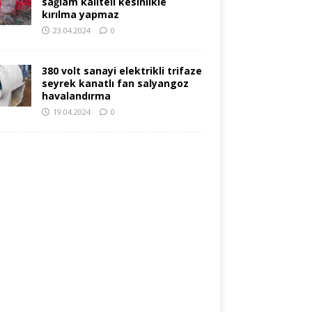
sağlam kaliteli kesinlikle
kırılma yapmaz
23.04.2024
0
380 volt sanayi elektrikli trifaze
seyrek kanatlı fan salyangoz
havalandırma
19.04.2024
0