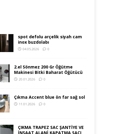
spot defolu arçelik siyah cam
inox buzdolabı
04.05.2026
0
2.el Sönmez 200 Gr Öğütme
Makinesi Bitki Baharat Öğütücü
20.01.2026
0
Çıkma Accent blue ön far sağ sol
11.01.2026
0
ÇIKMA TRAPEZ SAC ŞANTİYE VE
İNŞAAT ALANİ KAPATMA SACI